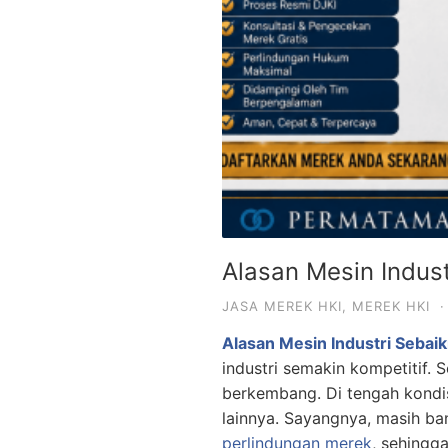
Alasan Mesin Indus
JASA MEREK HKI
,
MEREK HKI
·
Alasan Mesin Industri Sebai
industri semakin kompetitif.
berkembang. Di tengah kondi
lainnya. Sayangnya, masih b
perlindungan merek
, sehingg