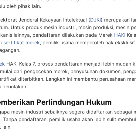
u oleh pihak lain.
ktorat Jenderal Kekayaan Intelektual (
DJKI
) merupakan la
m. Untuk produk mesin industri, mesin produksi, mesin p
kanis lainnya, pendaftaran dilakukan pada Merek
HAKI
Kela
ki
sertifikat merek
, pemilik usaha memperoleh hak eksklusi
dagangan.
ek
HAKI Kelas 7, proses pendaftaran menjadi lebih mudah k
l, mulai dari pengecekan merek, penyusunan dokumen, pen
rtifikat diterbitkan. Langkah ini membantu perusahaan m
o penolakan.
emberikan Perlindungan Hukum
apa mesin industri sebaiknya segera didaftarkan sebagai 
 Tanpa pendaftaran, pemilik usaha akan lebih sulit membu
 lain.