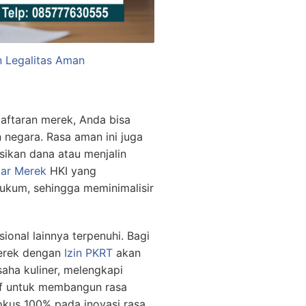
n Legalitas Aman
aftaran merek, Anda bisa
 negara. Rasa aman ini juga
sikan dana atau menjalin
tar Merek
HKI yang
ukum, sehingga meminimalisir
ional lainnya terpenuhi. Bagi
erek dengan
Izin PKRT
akan
ha kuliner, melengkapi
if untuk membangun rasa
fokus 100% pada inovasi rasa