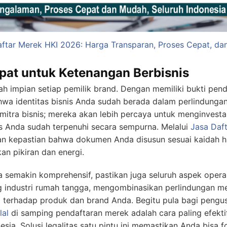
ftar Merek HKI 2026: Harga Transparan, Proses Cepat, da
epat untuk Ketenangan Berbisnis
 impian setiap pemilik brand. Dengan memiliki bukti pend
hwa identitas bisnis Anda sudah berada dalam perlindungan
mitra bisnis; mereka akan lebih percaya untuk menginvesta
tas Anda sudah terpenuhi secara sempurna. Melalui
Jasa Daf
n kepastian bahwa dokumen Anda disusun sesuai kaidah h
an pikiran dan energi.
 semakin komprehensif, pastikan juga seluruh aspek operas
g industri rumah tangga, mengombinasikan perlindungan m
erhadap produk dan brand Anda. Begitu pula bagi pengusa
lal
di samping pendaftaran merek adalah cara paling efekt
ia. Solusi legalitas satu pintu ini memastikan Anda bisa 