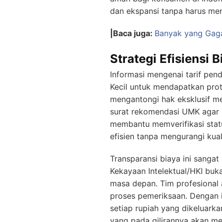
dan ekspansi tanpa harus men
|Baca juga:
Banyak yang Gaga
Strategi Efisiensi
Informasi mengenai tarif pe
Kecil untuk mendapatkan pro
mengantongi hak eksklusif m
surat rekomendasi UMK agar bi
membantu memverifikasi stat
efisien tanpa mengurangi kua
Transparansi biaya ini sang
Kekayaan Intelektual/HKI buk
masa depan. Tim profesional 
proses pemeriksaan. Dengan 
setiap rupiah yang dikeluark
yang pada gilirannya akan men