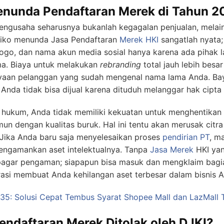
Menunda Pendaftaran Merek di Tahun 
engusaha seharusnya bukanlah kegagalan penjualan, melai
Risiko menunda Jasa Pendaftaran
Merek HKI
sangatlah nyata;
ogo, dan nama akun media sosial hanya karena ada pihak la
a. Biaya untuk melakukan
rebranding
total jauh lebih besa
ayaan pelanggan yang sudah mengenal nama lama Anda. Bay
Anda tidak bisa dijual karena dituduh melanggar hak cipta 
an hukum, Anda tidak memiliki kekuatan untuk menghentikan
 dengan kualitas buruk. Hal ini tentu akan merusak citra
Jika Anda baru saja menyelesaikan proses
pendirian PT
, m
mengamankan aset intelektualnya. Tanpa
Jasa Merek
HKI yan
agar pengaman; siapapun bisa masuk dan mengklaim bagi
rasi membuat Anda kehilangan aset terbesar dalam bisnis 
 35: Solusi Cepat Tembus Syarat Shopee Mall dan LazMall 
ndaftaran Merek Ditolak oleh DJKI?