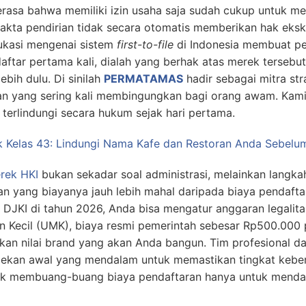
asa bahwa memiliki izin usaha saja sudah cukup untuk mel
akta pendirian tidak secara otomatis memberikan hak eks
dukasi mengenai sistem
first-to-file
di Indonesia membuat pe
ftar pertama kali, dialah yang berhak atas merek tersebu
bih dulu. Di sinilah
PERMATAMAS
hadir sebagai mitra st
an yang sering kali membingungkan bagi orang awam. Kam
terlindungi secara hukum sejak hari pertama.
k Kelas 43: Lindungi Nama Kafe dan Restoran Anda Sebel
rek HKI
bukan sekadar soal administrasi, melainkan langka
 yang biayanya jauh lebih mahal daripada biaya pendaftar
DJKI di tahun 2026, Anda bisa mengatur anggaran legalita
n Kecil (UMK), biaya resmi pemerintah sebesar Rp500.000 
an nilai brand yang akan Anda bangun. Tim profesional da
kan awal yang mendalam untuk memastikan tingkat keber
ak membuang-buang biaya pendaftaran hanya untuk menda