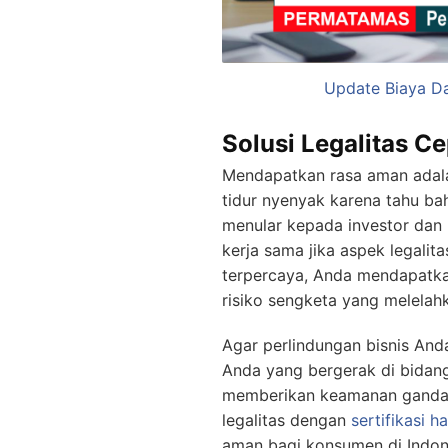
Update Biaya Da
Solusi Legalitas C
Mendapatkan rasa aman adalah
tidur nyenyak karena tahu ba
menular kepada investor dan 
kerja sama jika aspek legali
terpercaya, Anda mendapatka
risiko sengketa yang melelahk
Agar perlindungan bisnis Anda
Anda yang bergerak di bidan
memberikan keamanan ganda t
legalitas dengan
sertifikasi ha
aman bagi konsumen di Indones