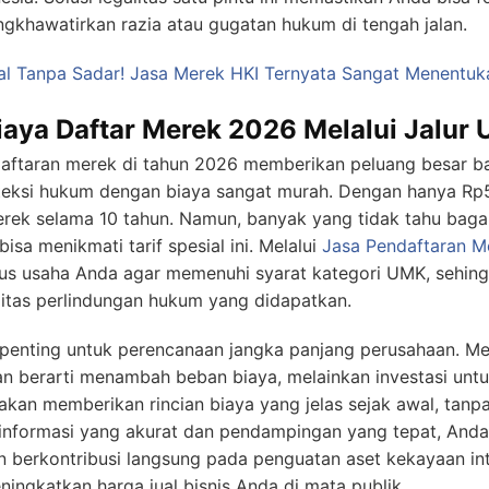
gkhawatirkan razia atau gugatan hukum di tengah jalan.
l Tanpa Sadar! Jasa Merek HKI Ternyata Sangat Menentuk
 Biaya Daftar Merek 2026 Melalui Jalur
ndaftaran merek di tahun 2026 memberikan peluang besar b
teksi hukum dengan biaya sangat murah. Dengan hanya Rp
erek selama 10 tahun. Namun, banyak yang tidak tahu ba
sa menikmati tarif spesial ini. Melalui
Jasa Pendaftaran M
us usaha Anda agar memenuhi syarat kategori UMK, sehin
litas perlindungan hukum yang didapatkan.
at penting untuk perencanaan jangka panjang perusahaan. 
an berarti menambah beban biaya, melainkan investasi untu
akan memberikan rincian biaya yang jelas sejak awal, tanpa
informasi yang akurat dan pendampingan yang tepat, And
an berkontribusi langsung pada penguatan aset kekayaan in
ingkatkan harga jual bisnis Anda di mata publik.