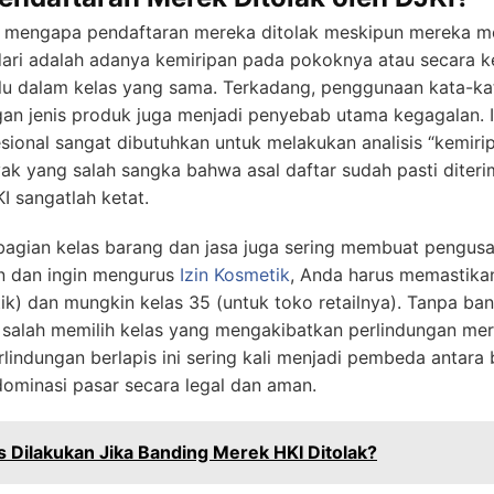
 mengapa pendaftaran mereka ditolak meskipun mereka me
sadari adalah adanya kemiripan pada pokoknya atau secara
ulu dalam kelas yang sama. Terkadang, penggunaan kata-k
ngan jenis produk juga menjadi penyebab utama kegagalan. 
sional sangat dibutuhkan untuk melakukan analisis “kemir
ak yang salah sangka bahwa asal daftar sudah pasti diteri
I sangatlah ketat.
agian kelas barang dan jasa juga sering membuat pengusah
n dan ingin mengurus
Izin Kosmetik
, Anda harus memastikan
ik) dan mungkin kelas 35 (untuk toko retailnya). Tanpa b
ko salah memilih kelas yang mengakibatkan perlindungan me
lindungan berlapis ini sering kali menjadi pembeda antara 
ominasi pasar secara legal dan aman.
 Dilakukan Jika Banding Merek HKI Ditolak?