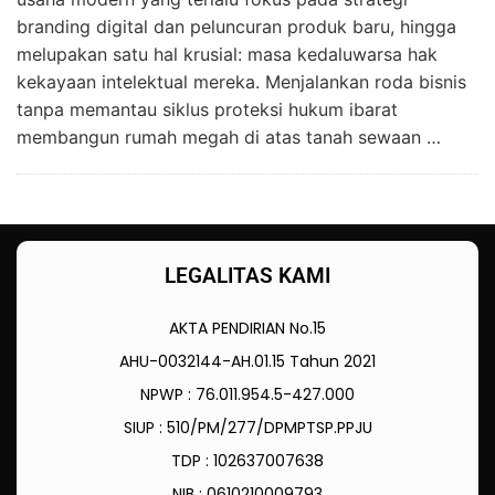
branding digital dan peluncuran produk baru, hingga
melupakan satu hal krusial: masa kedaluwarsa hak
kekayaan intelektual mereka. Menjalankan roda bisnis
tanpa memantau siklus proteksi hukum ibarat
membangun rumah megah di atas tanah sewaan …
LEGALITAS KAMI
AKTA PENDIRIAN No.15
AHU-0032144-AH.01.15 Tahun 2021
NPWP : 76.011.954.5-427.000
SIUP : 510/PM/277/DPMPTSP.PPJU
TDP : 102637007638
NIB : 0610210009793