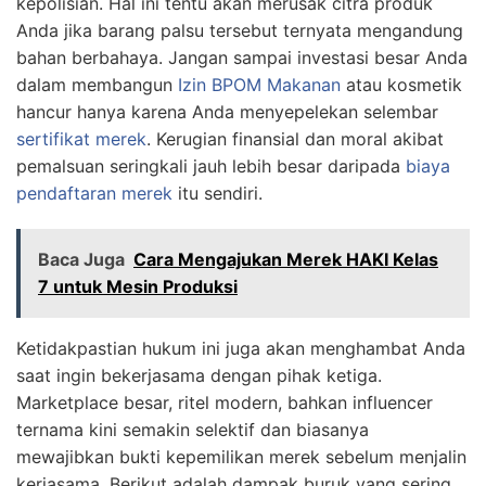
kepolisian. Hal ini tentu akan merusak citra produk
Anda jika barang palsu tersebut ternyata mengandung
bahan berbahaya. Jangan sampai investasi besar Anda
dalam membangun
Izin BPOM Makanan
atau kosmetik
hancur hanya karena Anda menyepelekan selembar
sertifikat merek
. Kerugian finansial dan moral akibat
pemalsuan seringkali jauh lebih besar daripada
biaya
pendaftaran merek
itu sendiri.
Baca Juga
Cara Mengajukan Merek HAKI Kelas
7 untuk Mesin Produksi
Ketidakpastian hukum ini juga akan menghambat Anda
saat ingin bekerjasama dengan pihak ketiga.
Marketplace besar, ritel modern, bahkan influencer
ternama kini semakin selektif dan biasanya
mewajibkan bukti kepemilikan merek sebelum menjalin
kerjasama. Berikut adalah dampak buruk yang sering