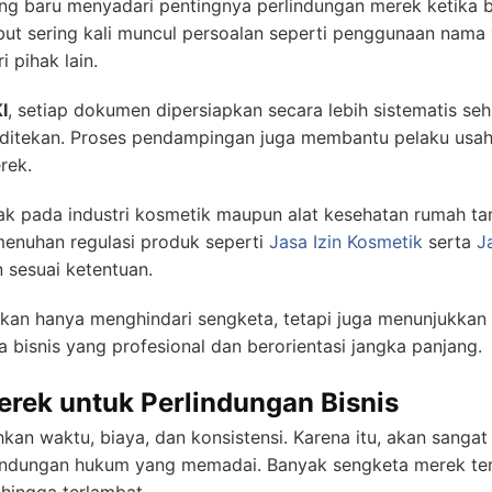
ang baru menyadari pentingnya perlindungan merek ketika 
but sering kali muncul persoalan seperti penggunaan nama
 pihak lain.
I
, setiap dokumen dipersiapkan secara lebih sistematis se
t ditekan. Proses pendampingan juga membantu pelaku us
rek.
ak pada industri kosmetik maupun alat kesehatan rumah ta
menuhan regulasi produk seperti
Jasa Izin Kosmetik
serta
J
 sesuai ketentuan.
ukan hanya menghindari sengketa, tetapi juga menunjukkan
 bisnis yang profesional dan berorientasi jangka panjang.
rek untuk Perlindungan Bisnis
waktu, biaya, dan konsistensi. Karena itu, akan sangat 
indungan hukum yang memadai. Banyak sengketa merek terj