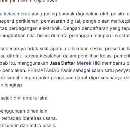
lindungan hukum sejak awal.
tu
kelas merek
yang paling banyak digunakan oleh pelaku us
eperti periklanan, pemasaran digital, pengelolaan marketpla
itas perdagangan elektronik. Dengan pendaftaran yang tep
ningkatkan nilai bisnis di mata pelanggan maupun investor
sebenarnya tidak sulit apabila dilakukan sesuai prosedur
au ditolak karena kesalahan dalam pemilihan kelas, pemer
bab itu, menggunakan
Jasa Daftar
Merek HKI
membantu pro
o penolakan.
PERMATAMAS
hadir sebagai salah satu peny
ofesional dengan bukti pengajuan dapat diproses hanya dal
an lengkap.
jak dini antara lain:
enggunaan pihak lain.
terhadap identitas usaha.
nsumen dan mitra bisnis.