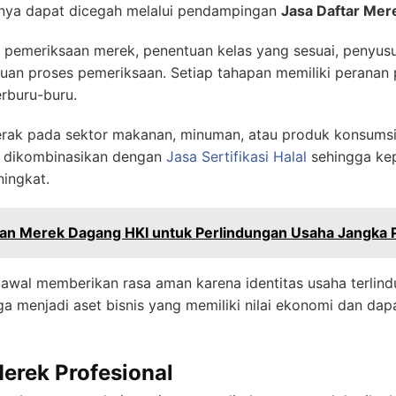
arnya dapat dicegah melalui pendampingan
Jasa Daftar Mer
i pemeriksaan merek, penentuan kelas yang sesuai, penyu
an proses pemeriksaan. Setiap tahapan memiliki peranan p
erburu-buru.
erak pada sektor makanan, minuman, atau produk konsumsi 
a dikombinasikan dengan
Jasa Sertifikasi Halal
sehingga ke
ingkat.
ran Merek Dagang HKI untuk Perlindungan Usaha Jangka 
awal memberikan rasa aman karena identitas usaha terlindu
uga menjadi aset bisnis yang memiliki nilai ekonomi dan
erek Profesional