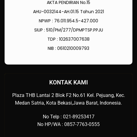
AKTA PENDIRIAN No.15
AHU-0032144-AH.01.15 Tahun 2021
NPWP : 76.011.954.5-427.000
SIUP : 510/PM/277/DPMPTSP.PPJU
TDP : 102637007638
NIB : 0610210009793
KONTAK KAMI
Plaza THB Lantai 2 Blok F2 No.61 Kel. Pejuang, Kec.
Medan Satria, Kota Bekasi,Jawa Barat, Indonesia.
No Telp : 021-89253417
No HP/WA : 0857-7763-0555