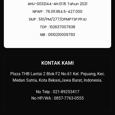
AHU-0032144-AH.01.15 Tahun 2021
NPWP : 76.011.954.5-427.000
SIUP : 510/PM/277/DPMPTSP.PPJU
TDP : 102637007638
NIB : 0610210009793
KONTAK KAMI
Plaza THB Lantai 2 Blok F2 No.61 Kel. Pejuang, Kec.
Medan Satria, Kota Bekasi,Jawa Barat, Indonesia.
No Telp : 021-89253417
No HP/WA : 0857-7763-0555