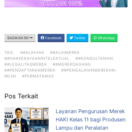
BAGIKAN INI
Facebook
Twitter
WhatsApp
TAG:
##ALIHHAK
##ALIHMEREK
##HAKKEKAYAANINTELEKTUAL
##KONSULTANHKI
##LEGALITASMEREK
##MEREKDAGANG
##PENDAFTARANMEREK
##PENGALIHANMEREKHKI
#DJKI
#PERMATAMAS
Pos Terkait
Layanan Pengurusan Merek
HAKI Kelas 11 bagi Produsen
Lampu dan Peralatan