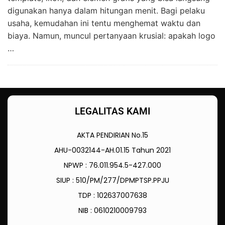
digunakan hanya dalam hitungan menit. Bagi pelaku
usaha, kemudahan ini tentu menghemat waktu dan
biaya. Namun, muncul pertanyaan krusial: apakah logo
…
LEGALITAS KAMI
AKTA PENDIRIAN No.15
AHU-0032144-AH.01.15 Tahun 2021
NPWP : 76.011.954.5-427.000
SIUP : 510/PM/277/DPMPTSP.PPJU
TDP : 102637007638
NIB : 0610210009793