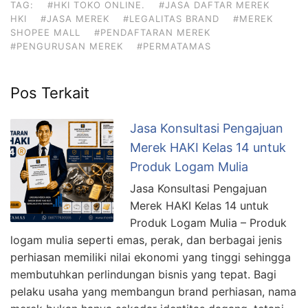
TAG:
#HKI TOKO ONLINE.
#JASA DAFTAR MEREK
HKI
#JASA MEREK
#LEGALITAS BRAND
#MEREK
SHOPEE MALL
#PENDAFTARAN MEREK
#PENGURUSAN MEREK
#PERMATAMAS
Pos Terkait
Jasa Konsultasi Pengajuan
Merek HAKI Kelas 14 untuk
Produk Logam Mulia
Jasa Konsultasi Pengajuan
Merek HAKI Kelas 14 untuk
Produk Logam Mulia – Produk
logam mulia seperti emas, perak, dan berbagai jenis
perhiasan memiliki nilai ekonomi yang tinggi sehingga
membutuhkan perlindungan bisnis yang tepat. Bagi
pelaku usaha yang membangun brand perhiasan, nama