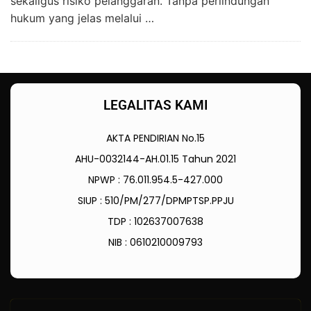
sekaligus risiko pelanggaran. Tanpa perlindungan
hukum yang jelas melalui …
LEGALITAS KAMI
AKTA PENDIRIAN No.15
AHU-0032144-AH.01.15 Tahun 2021
NPWP : 76.011.954.5-427.000
SIUP : 510/PM/277/DPMPTSP.PPJU
TDP : 102637007638
NIB : 0610210009793