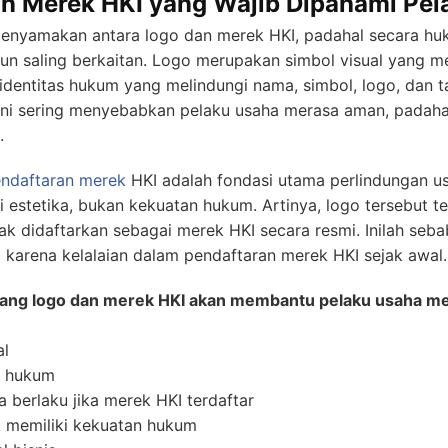
n Merek HKI yang Wajib Dipahami Pel
enyamakan antara logo dan merek HKI, padahal secara hu
n saling berkaitan. Logo merupakan simbol visual yang mew
identitas hukum yang melindungi nama, simbol, logo, dan 
ini sering menyebabkan pelaku usaha merasa aman, padaha
.
ndaftaran merek
HKI adalah fondasi utama perlindungan u
i estetika, bukan kekuatan hukum. Artinya, logo tersebut t
tidak didaftarkan sebagai merek HKI secara resmi. Inilah seb
a karena kelalaian dalam pendaftaran merek HKI sejak awal.
ang logo dan merek HKI akan membantu pelaku usaha m
al
s hukum
a berlaku jika merek HKI terdaftar
k memiliki kekuatan hukum