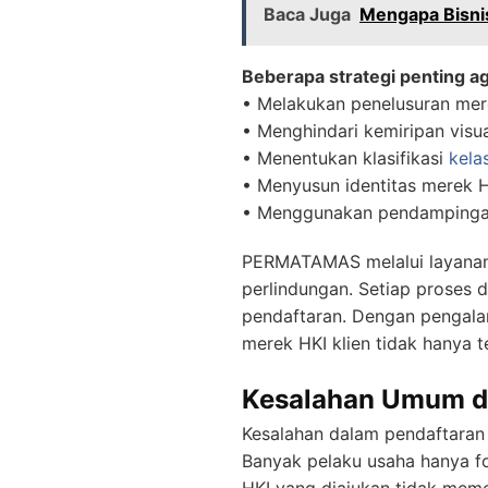
Baca Juga
Mengapa Bisni
Beberapa strategi penting ag
• Melakukan penelusuran mere
• Menghindari kemiripan visua
• Menentukan klasifikasi
kela
• Menyusun identitas merek H
• Menggunakan pendampingan
PERMATAMAS melalui layana
perlindungan. Setiap proses 
pendaftaran. Dengan pengala
merek HKI klien tidak hanya t
Kesalahan Umum da
Kesalahan dalam pendaftaran 
Banyak pelaku usaha hanya f