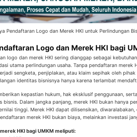
ya Pendaftaran Logo dan Merek HKI untuk Perlindungan Bis
ndaftaran Logo dan Merek HKI bagi 
an logo dan merek HKI sering dianggap sebagai kebutuhan 
dasi utama perlindungan usaha. Tanpa pendaftaran merek 
erjadi sengketa, penjiplakan, atau klaim sepihak oleh pihak
ilangan identitas bisnisnya hanya karena terlambat mendaf
berikan kepastian hukum, hak eksklusif penggunaan, sert
as bisnis. Dalam jangka panjang, merek HKI bukan hanya pe
nilai tinggi. Merek HKI dapat dilisensikan, diwaralabakan, 
 pendaftaran merek HKI bukan biaya, melainkan investasi ja
merek HKI bagi UMKM meliputi: