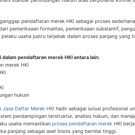
nuhi standar perlindungan hukum atau berpotensi konflik 
nganggap pendaftaran merek HKI sebagai proses sederhana,
ari pemeriksaan formalitas, pemeriksaan substantif, pengu
elaku usaha justru terjebak dalam proses panjang yang tid
i dalam pendaftaran merek HKI antara lain:
an merek HKI
KI
k
KI
dungan hukum
n
Jasa Daftar Merek HKI
hadir sebagai solusi profesional u
istem pendampingan terstruktur, analisis hukum, dan man
ku usaha memastikan
proses pendaftaran merek
HKI berjal
a panjang sebagai aset bisnis yang bernilai tinggi.