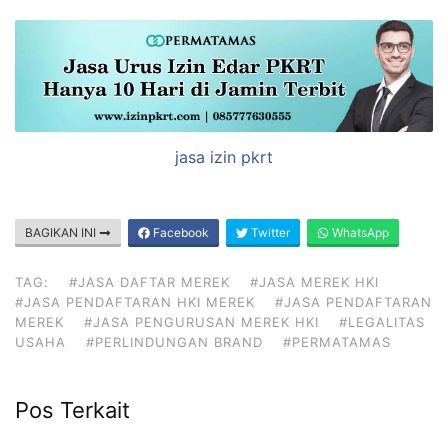
jasa izin pkrt
BAGIKAN INI
Facebook
Twitter
WhatsApp
TAG:
#JASA DAFTAR MEREK
#JASA MEREK HKI
#JASA PENDAFTARAN HKI MEREK
#JASA PENDAFTARAN
MEREK
#JASA PENGURUSAN MEREK HKI
#LEGALITAS
USAHA
#PERLINDUNGAN BRAND
#PERMATAMAS
Pos Terkait