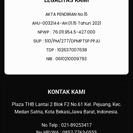
LEGALITAS KAMI
AKTA PENDIRIAN No.15
AHU-0032144-AH.01.15 Tahun 2021
NPWP : 76.011.954.5-427.000
SIUP : 510/PM/277/DPMPTSP.PPJU
TDP : 102637007638
NIB : 0610210009793
KONTAK KAMI
Plaza THB Lantai 2 Blok F2 No.61 Kel. Pejuang, Kec.
Medan Satria, Kota Bekasi,Jawa Barat, Indonesia.
No Telp : 021-89253417
No HP/WA : 0857-7763-0555