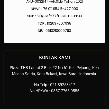
AHU-0032144-AH.01.15 Tahun 2021
NPWP : 76.011.954.5-427.000
SIUP : 510/PM/277/DPMPTSP.PPJU
TDP : 102637007638
NIB : 0610210009793
KONTAK KAMI
Plaza THB Lantai 2 Blok F2 No.61 Kel. Pejuang, Kec.
Medan Satria, Kota Bekasi,Jawa Barat, Indonesia.
No Telp : 021-89253417
No HP/WA : 0857-7763-0555