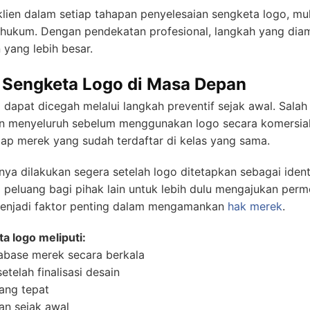
n dalam setiap tahapan penyelesaian sengketa logo, mulai
ukum. Dengan pendekatan profesional, langkah yang diamb
 yang lebih besar.
 Sengketa Logo di Masa Depan
apat dicegah melalui langkah preventif sejak awal. Salah s
 menyeluruh sebelum menggunakan logo secara komersial. 
dap merek yang sudah terdaftar di kelas yang sama.
knya dilakukan segera setelah logo ditetapkan sebagai iden
peluang bagi pihak lain untuk lebih dulu mengajukan perm
menjadi faktor penting dalam mengamankan
hak merek
.
a logo meliputi:
base merek secara berkala
telah finalisasi desain
yang tepat
n sejak awal