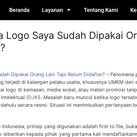
Beranda
Layanan
Tentang Kami
Ke
a Logo Saya Sudah Dipakai Or
r?
dah Dipakai Orang Lain Tapi Belum Didaftar?
– Fenomena p
ng terjadi di kalangan pelaku usaha, khususnya UMKM dan s
 logo di kemasan, media sosial, atau materi promosi tan
Intelektual (
DJKI
). Masalah baru muncul ketika logo terseb
h dahulu secara resmi. Situasi ini menimbulkan pertanyaan 
donesia, prinsip yang digunakan adalah first to file, bukan
ek diberikan kepada pihak yang pertama kali mendaftarkan