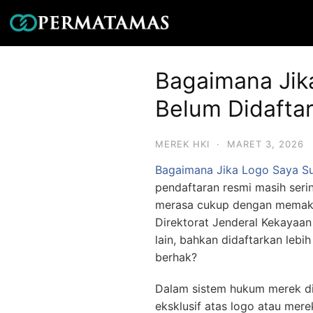
Bagaimana Jik
Belum Didafta
MEREK HKI
·
MARET 3, 2026
Bagaimana Jika Logo Saya Su
pendaftaran resmi masih seri
merasa cukup dengan memakai
Direktorat Jenderal Kekayaan 
lain, bahkan didaftarkan lebi
berhak?
Dalam sistem hukum merek di In
eksklusif atas logo atau mer