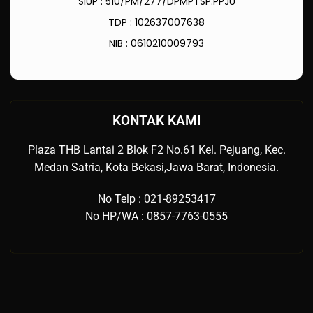
SIUP : 510/PM/277/DPMPTSP.PPJU
TDP : 102637007638
NIB : 0610210009793
KONTAK KAMI
Plaza THB Lantai 2 Blok F2 No.61 Kel. Pejuang, Kec.
Medan Satria, Kota Bekasi,Jawa Barat, Indonesia.
No Telp : 021-89253417
No HP/WA : 0857-7763-0555