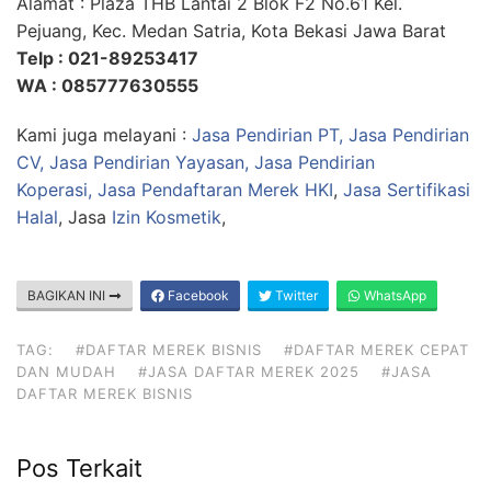
Alamat : Plaza THB Lantai 2 Blok F2 No.61 Kel.
Pejuang, Kec. Medan Satria, Kota Bekasi Jawa Barat
Telp : 021-89253417
WA : 085777630555
Kami juga melayani :
Jasa Pendirian PT, Jasa Pendirian
CV, Jasa Pendirian Yayasan, Jasa Pendirian
Koperasi,
Jasa Pendaftaran Merek HKI
,
Jasa Sertifikasi
Halal
, Jasa
Izin Kosmetik
,
BAGIKAN INI
Facebook
Twitter
WhatsApp
TAG:
#DAFTAR MEREK BISNIS
#DAFTAR MEREK CEPAT
DAN MUDAH
#JASA DAFTAR MEREK 2025
#JASA
DAFTAR MEREK BISNIS
Pos Terkait