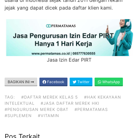
usaha di Indonesia sejak tahun 2011 dengan rekam
jejak yang dapat dicek pada daftar klien kami.
Jasa Izin Edar PIRT
BAGIKAN INI
Facebook
Twitter
WhatsApp
TAG:
#DAFTAR MEREK KELAS 5
#HAK KEKAYAAN
INTELEKTUAL
#JASA DAFTAR MEREK HKI
#PENGURUSAN MEREK OBAT
#PERMATAMAS
#SUPLEMEN
#VITAMIN
Pos Terkait