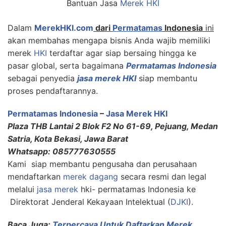
Bantuan Jasa
Merek HKI
Dalam
MerekHKI.com
dari
Permatamas
Indonesia
ini
akan membahas mengapa bisnis Anda wajib memiliki
merek
HKI
terdaftar agar siap bersaing hingga ke
pasar global, serta bagaimana
Permatamas Indonesia
sebagai penyedia
jasa merek HKI
siap membantu
proses pendaftarannya.
Permatamas Indonesia
–
Jasa Merek HKI
Plaza THB Lantai 2 Blok F2 No 61-69, Pejuang, Medan
Satria, Kota Bekasi, Jawa Barat
Whatsapp: 085777630555
Kami siap membantu pengusaha dan perusahaan
mendaftarkan
merek dagang
secara resmi dan legal
melalui
jasa merek
hki- permatamas Indonesia ke
Direktorat Jenderal Kekayaan Intelektual (
DJKI
).
Baca Juga:
Terpercaya Untuk Daftarkan Merek