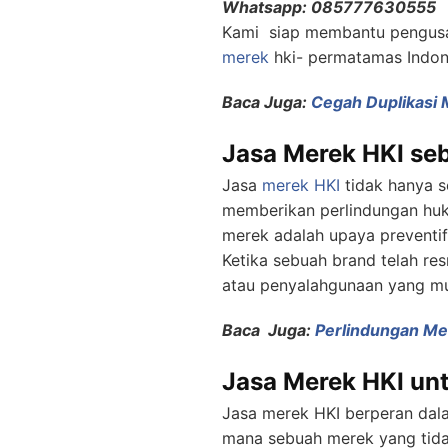
Whatsapp: 085777630555
Kami siap membantu pengus
merek
hki- permatamas Indone
Baca Juga:
Cegah Duplikasi
Jasa Merek HKI seb
Jasa
merek HKI
tidak hanya s
memberikan perlindungan huku
merek adalah upaya preventi
Ketika sebuah brand telah re
atau penyalahgunaan yang mun
Baca Juga:
Perlindungan Me
Jasa Merek HKI unt
Jasa merek HKI berperan dala
mana sebuah merek yang tidak 