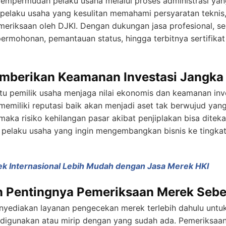
mempermudah pelaku usaha melalui proses administrasi ya
elaku usaha yang kesulitan memahami persyaratan teknis
meriksaan oleh DJKI. Dengan dukungan jasa profesional, s
ermohonan, pemantauan status, hingga terbitnya sertifikat
mberikan Keamanan Investasi Jangka
u pemilik usaha menjaga nilai ekonomis dan keamanan inve
memiliki reputasi baik akan menjadi aset tak berwujud yang
 maka risiko kehilangan pasar akibat penjiplakan bisa ditek
 pelaku usaha yang ingin mengembangkan bisnis ke tingka
k Internasional Lebih Mudah dengan Jasa Merek HKI
n Pentingnya Pemeriksaan Merek Seb
yediakan layanan pengecekan merek terlebih dahulu unt
 digunakan atau mirip dengan yang sudah ada. Pemeriksaan 