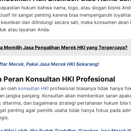
epastian hukum bahwa nama, logo, atau slogan bisnis Anda
sklusif ini sangat penting karena bisa mempengaruhi loyalit
 keunikan dan dilindungi secara sah, maka konsumen akan 
uk atau layanan Anda.
a Memilih Jasa Pengalihan Merek HKI yang Terpercaya?
tar Merek, Pakai Jasa Merek HKI Sekarang!
 Peran Konsultan HKI Profesional
kan oleh
konsultan HKI
profesional biasanya tidak hanya fo
gan jangka panjang. Konsultan akan memberikan saran apak
 diterima, dan bagaimana strategi pertahanan hukum bila t
at penting agar pemilik usaha tidak hanya fokus pada admi
gis.
 Nilai Lebih Jika Sudah Terdaftar, Gunakan Jasa Merek H