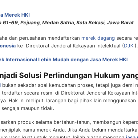
sa Merek HKI
o 61-69, Pejuang, Medan Satria, Kota Bekasi, Jawa Barat
aha dan perusahaan mendaftarkan
merek dagang
secara re
onesia
ke Direktorat Jenderal Kekayaan Intelektual (
DJKI
).
k Internasional Lebih Mudah dengan Jasa Merek HKI
njadi Solusi Perlindungan Hukum yan
I
bukan sekadar soal kemudahan proses, tetapi juga demi
 terdaftar secara resmi di Direktorat Jenderal Kekayaan In
nya. Hak ini meliputi larangan bagi pihak lain menggunaka
ra sengaja maupun tidak.
sarkan produk selama bertahun-tahun, membangun keper
g menjiplak nama merek Anda. Jika Anda belum mendaftark
kum yang kuat untuk menuntut. Inilah alasan mengapa
jasa