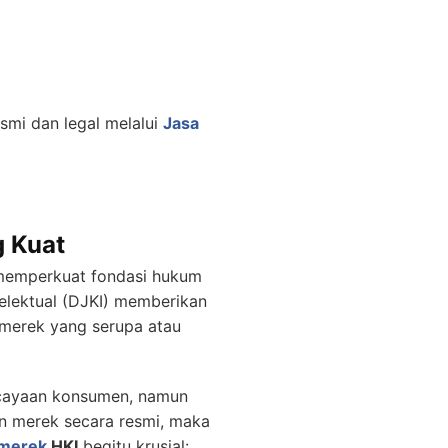
smi dan legal melalui
Jasa
g Kuat
 memperkuat fondasi hukum
telektual (DJKI) memberikan
n merek yang serupa atau
cayaan konsumen, namun
an merek secara resmi, maka
 merek
HKI
begitu krusial: