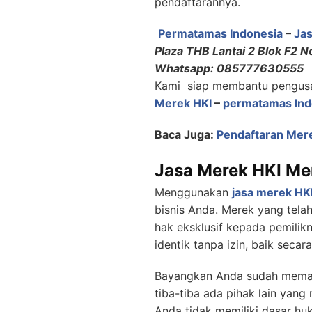
pendaftarannya.
Permatamas Indonesia
–
Ja
Plaza THB Lantai 2 Blok F2 N
Whatsapp: 085777630555
Kami siap membantu pengus
Merek HKI
–
permatamas Ind
Baca Juga:
Pendaftaran Mere
Jasa Merek HKI Me
Menggunakan
jasa merek HK
bisnis Anda. Merek yang telah
hak eksklusif kepada pemilik
identik tanpa izin, baik seca
Bayangkan Anda sudah mema
tiba-tiba ada pihak lain yan
Anda tidak memiliki dasar hu