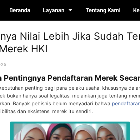
Beranda
Layanan
Tentang Kami
Ke
ya Nilai Lebih Jika Sudah Ter
Merek HKI
025
n Pentingnya Pendaftaran Merek Seca
 kebutuhan penting bagi para pelaku usaha, khususnya dala
ek bukan hanya soal legalitas, melainkan juga tentang mem
arkan. Banyak pebisnis belum menyadari bahwa
pendaftara
ilitas dan eksistensi merek itu sendiri.