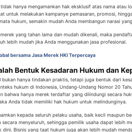
 tidak hanya mengamankan hak eksklusif atas nama atau log
at untuk melakukan kampanye pemasaran, promosi, hingga p
mata hukum, semakin mudah Anda membangun narasi yang s
merek yang tahan lama dan mudah dikenali, maka pendaft
jauh lebih mudah jika Anda menggunakan jasa profesional.
obal bersama Jasa Merek HKI Terpercaya
alah Bentuk Kesadaran Hukum dan Kep
I
bukan hanya tindakan praktis, tetapi juga bentuk dari k
onteks hukum di Indonesia, Undang-Undang Nomor 20 Tah
n bahwa hanya merek terdaftar yang dilindungi secara huk
aka Anda tidak memiliki hak hukum untuk melindunginya.
tanamkan kepada seluruh pelaku usaha, baik kecil maupun b
n secara menyeluruh, sehingga pemilik usaha dapat lebih
k dini. Bisnis yang taat hukum juga akan lebih mudah mend