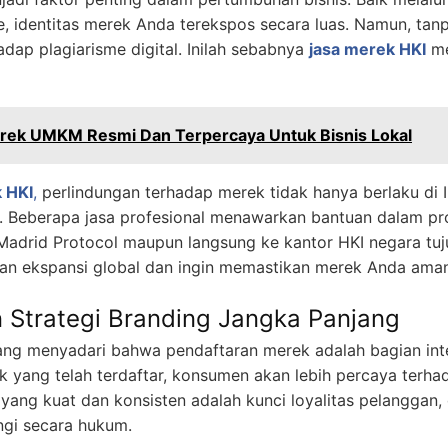
 identitas merek Anda terekspos secara luas. Namun, tan
adap plagiarisme digital. Inilah sebabnya
jasa merek HKI
me
erek UMKM Resmi Dan Terpercaya Untuk Bisnis Lokal
 HKI
,
perlindungan terhadap merek tidak hanya berlaku di In
al. Beberapa jasa profesional menawarkan bantuan dalam p
ur Madrid Protocol maupun langsung ke kantor HKI negara tu
an ekspansi global dan ingin memastikan merek Anda aman 
 Strategi Branding Jangka Panjang
ng menyadari bahwa pendaftaran merek adalah bagian integ
 yang telah terdaftar, konsumen akan lebih percaya terha
a yang kuat dan konsisten adalah kunci loyalitas pelanggan
ngi secara hukum.