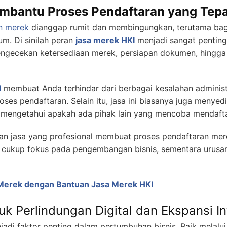
mbantu Proses Pendaftaran yang Tepat
n merek
dianggap rumit dan membingungkan, terutama bagi 
um. Di sinilah peran
jasa merek HKI
menjadi sangat penting
ngecekan ketersediaan merek, persiapan dokumen, hingga
I
membuat Anda terhindar dari berbagai kesalahan adminis
ses pendaftaran. Selain itu, jasa ini biasanya juga menyed
mengetahui apakah ada pihak lain yang mencoba mendafta
n jasa yang profesional membuat proses pendaftaran merek
da cukup fokus pada pengembangan bisnis, sementara urus
 Merek dengan Bantuan Jasa Merek HKI
k Perlindungan Digital dan Ekspansi In
njadi faktor penting dalam pertumbuhan bisnis. Baik melalui