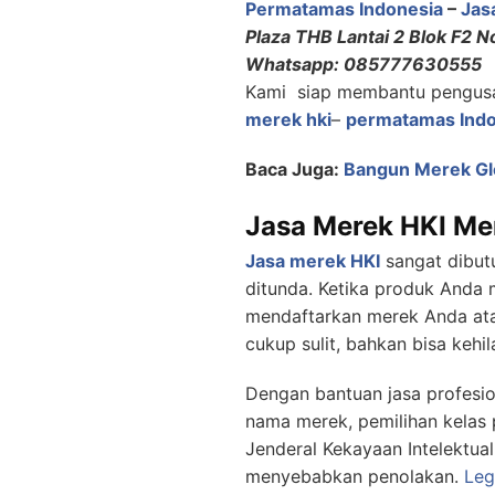
Permatamas Indonesia
–
Jas
Plaza THB Lantai 2 Blok F2 N
Whatsapp: 085777630555
Kami siap membantu pengus
merek hki
–
permatamas Indo
Baca Juga:
Bangun Merek Gl
Jasa Merek HKI Me
Jasa merek HKI
sangat dibutu
ditunda. Ketika produk Anda 
mendaftarkan merek Anda ata
cukup sulit, bahkan bisa ke
Dengan bantuan jasa profesio
nama merek, pemilihan kelas
Jenderal Kekayaan Intelektua
menyebabkan penolakan.
Leg