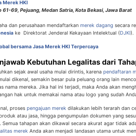
a Merek HKI
o 61-69, Pejuang, Medan Satria, Kota Bekasi, Jawa Barat
aha dan perusahaan mendaftarkan
merek dagang
secara re
nesia
ke Direktorat Jenderal Kekayaan Intelektual (
DJKI
).
obal bersama Jasa Merek HKI Terpercaya
njawab Kebutuhan Legalitas dari Tah
hkan sejak awal usaha mulai dirintis, karena
pendaftaran 
mulai dikenal, semakin besar pula peluang orang lain menc
s nama mereka. Jika hal ini terjadi, maka Anda akan men
hilangan hak untuk memakai nama atau logo yang sudah And
nal, proses
pengajuan merek
dilakukan lebih terarah dan c
 produk atau jasa, hingga pengumpulan dokumen yang sesua
l. Semua tahapan akan dikawal secara akurat agar tidak ad
alitas merek
Anda akan menjadi landasan utama untuk me