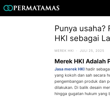
Punya usaha? 
HKI sebagai L
MEREK HKI
·
JULI 25, 2025
Merek HKI Adalah 
Jasa merek HKI
hadir sebaga
yang kokoh dan sah secara h
pengembangan produk dan pem
dilakukan. Di balik desain me
hingga gugatan hukum yang b