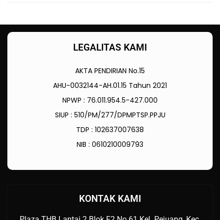
LEGALITAS KAMI
AKTA PENDIRIAN No.15
AHU-0032144-AH.01.15 Tahun 2021
NPWP : 76.011.954.5-427.000
SIUP : 510/PM/277/DPMPTSP.PPJU
TDP : 102637007638
NIB : 0610210009793
KONTAK KAMI
Plaza THB Lantai 2 Blok F2 No.61 Kel. Pejuang, Kec.