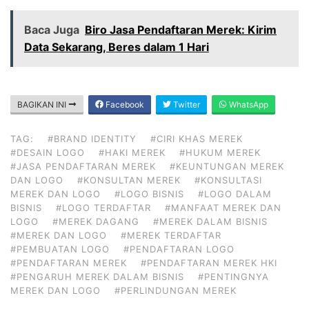
Baca Juga
Biro Jasa Pendaftaran Merek: Kirim
Data Sekarang, Beres dalam 1 Hari
BAGIKAN INI
Facebook
Twitter
WhatsApp
TAG:
#BRAND IDENTITY
#CIRI KHAS MEREK
#DESAIN LOGO
#HAKI MEREK
#HUKUM MEREK
#JASA PENDAFTARAN MEREK
#KEUNTUNGAN MEREK
DAN LOGO
#KONSULTAN MEREK
#KONSULTASI
MEREK DAN LOGO
#LOGO BISNIS
#LOGO DALAM
BISNIS
#LOGO TERDAFTAR
#MANFAAT MEREK DAN
LOGO
#MEREK DAGANG
#MEREK DALAM BISNIS
#MEREK DAN LOGO
#MEREK TERDAFTAR
#PEMBUATAN LOGO
#PENDAFTARAN LOGO
#PENDAFTARAN MEREK
#PENDAFTARAN MEREK HKI
#PENGARUH MEREK DALAM BISNIS
#PENTINGNYA
MEREK DAN LOGO
#PERLINDUNGAN MEREK