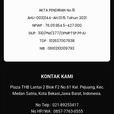
AKTA PENDIRIAN No.15
AHU-0032144-AH.01.15 Tahun 2021
NPWP : 76.011.954.5-427.000
SIUP : 510/PM/277/DPMPTSP.PPJU
TDP : 102637007638
NIB : 0610210009793
KONTAK KAMI
Plaza THB Lantai 2 Blok F2 No.61 Kel. Pejuang, Kec.
Medan Satria, Kota Bekasi,Jawa Barat, Indonesia.
No Telp : 021-89253417
No HP/WA : 0857-7763-0555