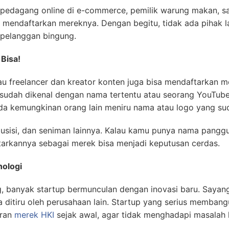
i pedagang online di e-commerce, pemilik warung makan, s
 mendaftarkan mereknya. Dengan begitu, tidak ada pihak l
pelanggan bingung.
Bisa!
au freelancer dan kreator konten juga bisa mendaftarkan 
 sudah dikenal dengan nama tertentu atau seorang YouTub
da kemungkinan orang lain meniru nama atau logo yang s
musisi, dan seniman lainnya. Kalau kamu punya nama pangg
ftarkannya sebagai merek bisa menjadi keputusan cerdas.
nologi
ang, banyak startup bermunculan dengan inovasi baru. Saya
aja ditiru oleh perusahaan lain. Startup yang serius membang
aran
merek HKI
sejak awal, agar tidak menghadapi masalah 