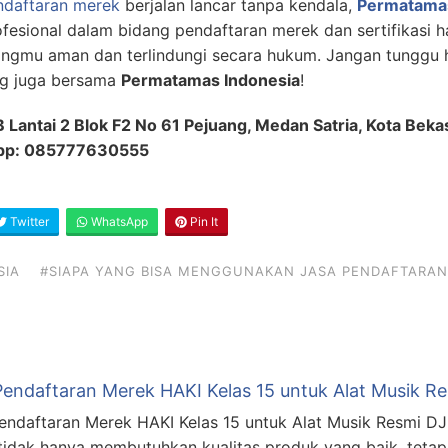
ndaftaran merek
berjalan lancar tanpa kendala,
Permatama
fesional dalam bidang pendaftaran merek dan sertifikasi h
ngmu aman dan terlindungi secara hukum. Jangan tunggu 
ng juga bersama
Permatamas Indonesia
!
B Lantai 2 Blok F2 No 61 Pejuang, Medan Satria, Kota Beka
App: 085777630555
Twitter
WhatsApp
Pin It
SIA
#SIAPA YANG BISA MENGGUNAKAN JASA PENDAFTARAN
Pendaftaran Merek HAKI Kelas 15 untuk Alat Musik R
endaftaran Merek HAKI Kelas 15 untuk Alat Musik Resmi DJ
tidak hanya membutuhkan kualitas produk yang baik, tetapi