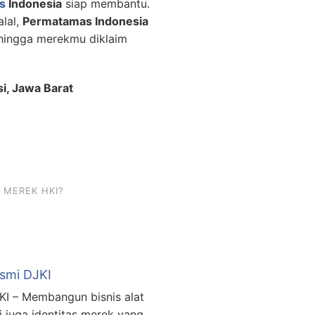
s
Indonesia
siap membantu.
alal,
Permatamas Indonesia
hingga merekmu diklaim
si, Jawa Barat
 MEREK HKI?
esmi DJKI
KI – Membangun bisnis alat
 juga identitas merek yang