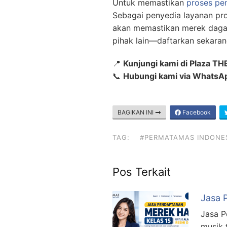
Untuk memastikan
proses pe
Sebagai penyedia layanan pro
akan memastikan merek daga
pihak lain—daftarkan sekara
📍
Kunjungi kami di Plaza TH
📞
Hubungi kami via Whats
BAGIKAN INI
Facebook
TAG:
#PERMATAMAS INDONE
Pos Terkait
Jasa 
Jasa P
musik 