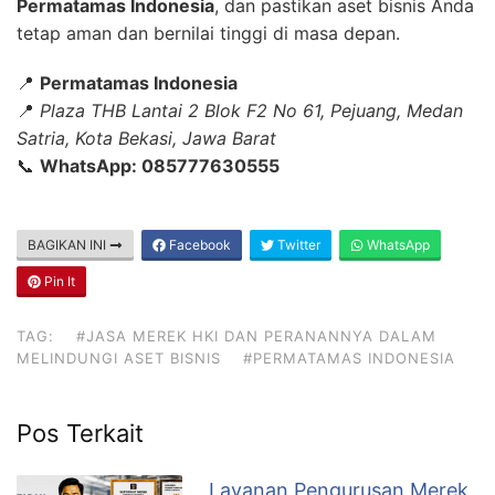
Permatamas Indonesia
, dan pastikan aset bisnis Anda
tetap aman dan bernilai tinggi di masa depan.
📍
Permatamas Indonesia
📍
Plaza THB Lantai 2 Blok F2 No 61, Pejuang, Medan
Satria, Kota Bekasi, Jawa Barat
📞
WhatsApp: 085777630555
BAGIKAN INI
Facebook
Twitter
WhatsApp
Pin It
TAG:
#JASA MEREK HKI DAN PERANANNYA DALAM
MELINDUNGI ASET BISNIS
#PERMATAMAS INDONESIA
Pos Terkait
Layanan Pengurusan Merek