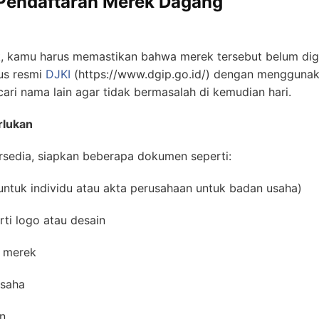
Pendaftaran Merek Dagang
 kamu harus memastikan bahwa merek tersebut belum digu
us resmi
DJKI
(https://www.dgip.go.id/) dengan menggunaka
ari nama lain agar tidak bermasalah di kemudian hari.
rlukan
rsedia, siapkan beberapa dokumen seperti:
 untuk individu atau akta perusahaan untuk badan usaha)
ti logo atau desain
n merek
usaha
n