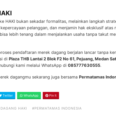
HAKI
 HAKI bukan sekadar formalitas, melainkan langkah strate
n kepercayaan pelanggan, dan menjamin hak eksklusif ata
bisa lebih tenang dalam menjalankan usaha tanpa takut m
roses pendaftaran merek dagang berjalan lancar tanpa ke
si di
Plaza THB Lantai 2 Blok F2 No 61, Pejuang, Medan Sat
, hubungi kami melalui WhatsApp di
085777630555
.
 merek dagangmu sekarang juga bersama
Permatamas Indo
Twitter
WhatsApp
Pin It
 DAGANG HAKI
#PERMATAMAS INDONESIA