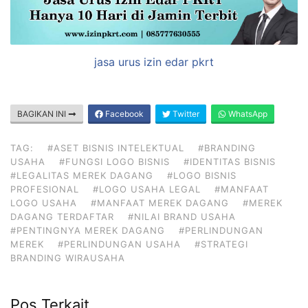
jasa urus izin edar pkrt
BAGIKAN INI
Facebook
Twitter
WhatsApp
TAG:
#ASET BISNIS INTELEKTUAL
#BRANDING
USAHA
#FUNGSI LOGO BISNIS
#IDENTITAS BISNIS
#LEGALITAS MEREK DAGANG
#LOGO BISNIS
PROFESIONAL
#LOGO USAHA LEGAL
#MANFAAT
LOGO USAHA
#MANFAAT MEREK DAGANG
#MEREK
DAGANG TERDAFTAR
#NILAI BRAND USAHA
#PENTINGNYA MEREK DAGANG
#PERLINDUNGAN
MEREK
#PERLINDUNGAN USAHA
#STRATEGI
BRANDING WIRAUSAHA
Pos Terkait