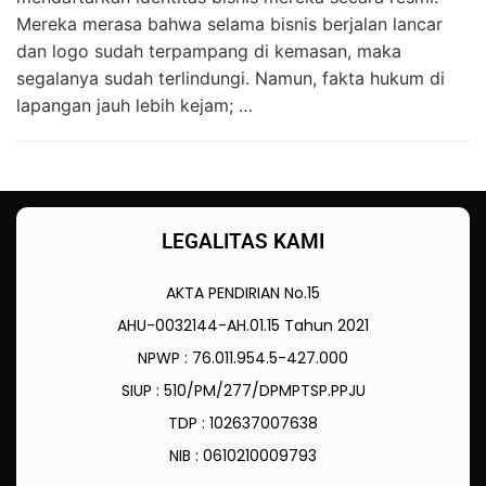
Mereka merasa bahwa selama bisnis berjalan lancar
dan logo sudah terpampang di kemasan, maka
segalanya sudah terlindungi. Namun, fakta hukum di
lapangan jauh lebih kejam; …
LEGALITAS KAMI
AKTA PENDIRIAN No.15
AHU-0032144-AH.01.15 Tahun 2021
NPWP : 76.011.954.5-427.000
SIUP : 510/PM/277/DPMPTSP.PPJU
TDP : 102637007638
NIB : 0610210009793