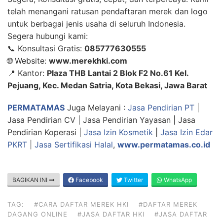
telah menangani ratusan pendaftaran merek dan logo
untuk berbagai jenis usaha di seluruh Indonesia.
Segera hubungi kami:
📞 Konsultasi Gratis:
085777630555
🌐 Website:
www.merekhki.com
📍 Kantor:
Plaza THB Lantai 2 Blok F2 No.61 Kel.
Pejuang, Kec. Medan Satria, Kota Bekasi, Jawa Barat
PERMATAMAS
Juga Melayani :
Jasa Pendirian PT
|
Jasa Pendirian CV | Jasa Pendirian Yayasan | Jasa
Pendirian Koperasi |
Jasa Izin Kosmetik
|
Jasa Izin Edar
PKRT
|
Jasa Sertifikasi Halal
,
www.permatamas.co.id
BAGIKAN INI
Facebook
Twitter
WhatsApp
TAG:
#CARA DAFTAR MEREK HKI
#DAFTAR MEREK
DAGANG ONLINE
#JASA DAFTAR HKI
#JASA DAFTAR