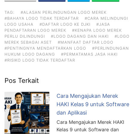
TAG:
#ALASAN PERLINDUNGAN LOGO MEREK
#BAHAYA LOGO TIDAK TERDAFTAR
#CARA MELINDUNGI
LOGO USAHA
#DAFTAR LOGO KE DJKI
#JASA
PENDAFTARAN LOGO MEREK
#KENAPA LOGO MEREK
PERLU DILINDUNGI
#LOGO DAGANG DAN HAKI
#LOGO
MEREK SEBAGAI ASET
#MANFAAT DAFTAR LOGO
#PENTINGNYA MENDAFTARKAN LOGO
#PERLINDUNGAN
HUKUM LOGO DAGANG
#PERMATAMAS JASA HAKI
#RISIKO LOGO TIDAK TERDAFTAR
Pos Terkait
Cara Mengajukan Merek
HAKI Kelas 9 untuk Software
dan Aplikasi
Cara Mengajukan Merek HAKI
Kelas 9 untuk Software dan