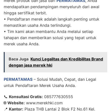
merek produk dan jasa dari
PERMATAMAS
, Anda
mendapatkan pendampingan menyeluruh dari awal
hingga sertifikat terbit.
• Pendaftaran merek adalah langkah penting untuk
memastikan usaha Anda terlindungi.
• Tim kami akan membantu Anda melalui setiap
tahapan dan memberikan solusi yang tepat untuk
merek usaha Anda.
Baca Juga
Kunci Legalitas dan Kredibilitas Brand
dengan jasa merek hki
PERMATAMAS
– Solusi Mudah, Cepat, dan Legal
untuk Pendaftaran Merek Usaha Anda.
📞
Konsultasi Gratis:
085777630555
🌐
Website:
www.merekhki.com
📍
Kantor:
Plaza THB Lantai 2 Blok F2 No.61 Kel.