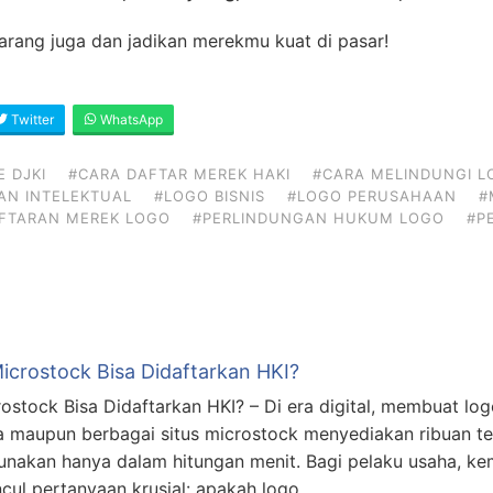
rang juga dan jadikan merekmu kuat di pasar!
Twitter
WhatsApp
 DJKI
#CARA DAFTAR MEREK HAKI
#CARA MELINDUNGI L
AN INTELEKTUAL
#LOGO BISNIS
#LOGO PERUSAHAAN
#
FTARAN MEREK LOGO
#PERLINDUNGAN HUKUM LOGO
#P
icrostock Bisa Didaftarkan HKI?
stock Bisa Didaftarkan HKI? – Di era digital, membuat log
a maupun berbagai situs microstock menyediakan ribuan te
gunakan hanya dalam hitungan menit. Bagi pelaku usaha, k
ul pertanyaan krusial: apakah logo …