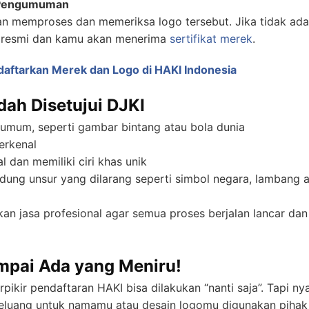
n Pengumuman
an memproses dan memeriksa logo tersebut. Jika tidak ad
a resmi dan kamu akan menerima
sertifikat merek
.
ftarkan Merek dan Logo di HAKI Indonesia
ah Disetujui DJKI
u umum, seperti gambar bintang atau bola dunia
erkenal
l dan memiliki ciri khas unik
dung unsur yang dilarang seperti simbol negara, lambang 
kan jasa profesional agar semua proses berjalan lancar d
pai Ada yang Meniru!
pikir pendaftaran HAKI bisa dilakukan “nanti saja”. Tapi ny
peluang untuk namamu atau desain logomu digunakan pihak l