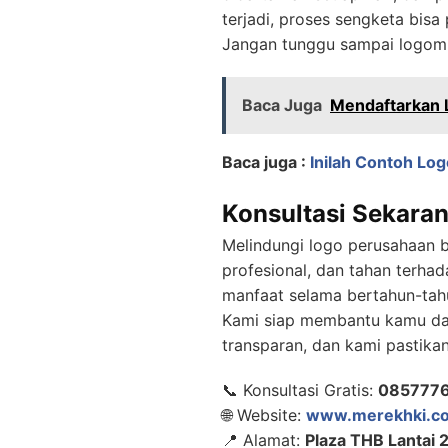
terjadi, proses sengketa bisa
Jangan tunggu sampai logomu 
Baca Juga
Mendaftarkan 
Baca juga :
Inilah Contoh Lo
Konsultasi Sekara
Melindungi logo perusahaan b
profesional, dan tahan terha
manfaat selama bertahun-tah
Kami siap membantu kamu dari
transparan, dan kami pastika
📞 Konsultasi Gratis:
085777
🌐 Website:
www.merekhki.c
📍 Alamat:
Plaza THB Lantai 2