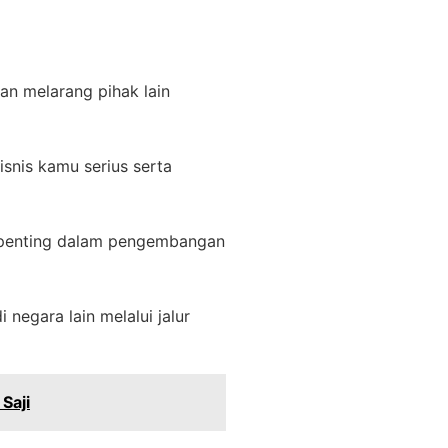
n melarang pihak lain
nis kamu serius serta
ini penting dalam pengembangan
i negara lain melalui jalur
Saji