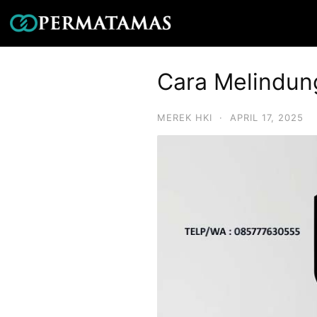
Cara Melindun
MEREK HKI
·
APRIL 17, 2025