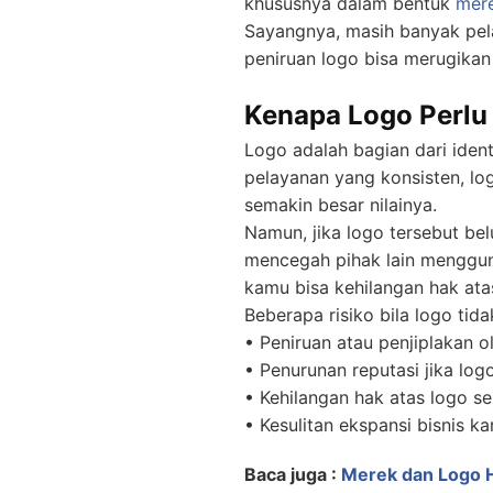
khususnya dalam bentuk
mer
Sayangnya, masih banyak pela
peniruan logo bisa merugikan b
Kenapa Logo Perlu 
Logo adalah bagian dari iden
pelayanan yang konsisten, lo
semakin besar nilainya.
Namun, jika logo tersebut be
mencegah pihak lain menggun
kamu bisa kehilangan hak ata
Beberapa risiko bila logo tida
• Peniruan atau penjiplakan o
• Penurunan reputasi jika lo
• Kehilangan hak atas logo se
• Kesulitan ekspansi bisnis k
Baca juga :
Merek dan Logo HA