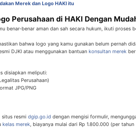
akan Merek dan Logo HAKI itu
ogo Perusahaan di HAKI Dengan Muda
u benar-benar aman dan sah secara hukum, ikuti proses be
stikan bahwa logo yang kamu gunakan belum pernah didaf
 resmi DJKI atau menggunakan bantuan
konsultan merek
ber
 disiapkan meliputi:
 Legalitas Perusahaan)
 format JPG/PNG
 situs resmi
dgip.go.id
dengan mengisi formulir, mengung
u
kelas merek
, biayanya mulai dari Rp 1.800.000 (per tahu