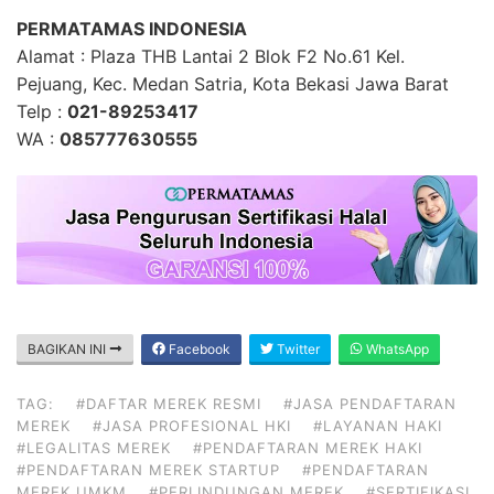
PERMATAMAS INDONESIA
Alamat : Plaza THB Lantai 2 Blok F2 No.61 Kel.
Pejuang, Kec. Medan Satria, Kota Bekasi Jawa Barat
Telp :
021-89253417
WA :
085777630555
BAGIKAN INI
Facebook
Twitter
WhatsApp
TAG:
#DAFTAR MEREK RESMI
#JASA PENDAFTARAN
MEREK
#JASA PROFESIONAL HKI
#LAYANAN HAKI
#LEGALITAS MEREK
#PENDAFTARAN MEREK HAKI
#PENDAFTARAN MEREK STARTUP
#PENDAFTARAN
MEREK UMKM
#PERLINDUNGAN MEREK
#SERTIFIKASI