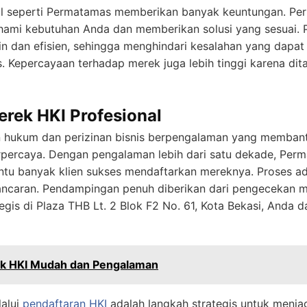
al seperti Permatamas memberikan banyak keuntungan. P
hami kebutuhan Anda dan memberikan solusi yang sesuai. P
in dan efisien, sehingga menghindari kesalahan yang dapa
Kepercayaan terhadap merek juga lebih tinggi karena dita
rek HKI Profesional
n hukum dan perizinan bisnis berpengalaman yang memba
rpercaya. Dengan pengalaman lebih dari satu dekade, P
tu banyak klien sukses mendaftarkan mereknya. Proses adm
lancaran. Pendampingan penuh diberikan dari pengecekan m
ategis di Plaza THB Lt. 2 Blok F2 No. 61, Kota Bekasi, Anda 
ek HKI Mudah dan Pengalaman
alui
pendaftaran HKI
adalah langkah strategis untuk menjag