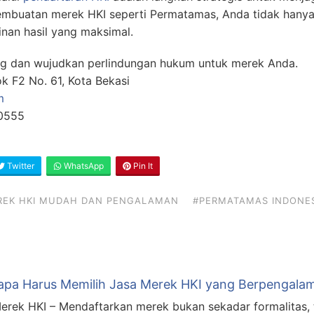
mbuatan merek HKI seperti Permatamas, Anda tidak han
inan hasil yang maksimal.
g dan wujudkan perlindungan hukum untuk merek Anda.
ok F2 No. 61, Kota Bekasi
m
 0555
Twitter
WhatsApp
Pin It
REK HKI MUDAH DAN PENGALAMAN
#PERMATAMAS INDONE
pa Harus Memilih Jasa Merek HKI yang Berpengala
erek HKI – Mendaftarkan merek bukan sekadar formalitas, t