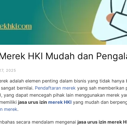
n Merek HKI Mudah dan Penga
27, 2025
rek adalah elemen penting dalam bisnis yang tidak hanya b
 sangat bernilai.
Pendaftaran merek
yang sah memberikan p
), yang dapat mencegah pihak lain menggunakan merek ya
 memiliki
jasa urus izin
merek HKI
yang mudah dan berpenga
an merek
.
 membahas secara mendalam mengenai
jasa urus izin merek H