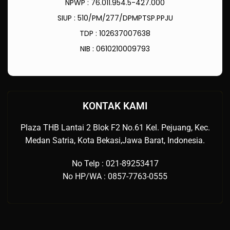
NPWP : 76.011.954.5-427.000
SIUP : 510/PM/277/DPMPTSP.PPJU
TDP : 102637007638
NIB : 0610210009793
KONTAK KAMI
Plaza THB Lantai 2 Blok F2 No.61 Kel. Pejuang, Kec.
Medan Satria, Kota Bekasi,Jawa Barat, Indonesia.
No Telp : 021-89253417
No HP/WA : 0857-7763-0555