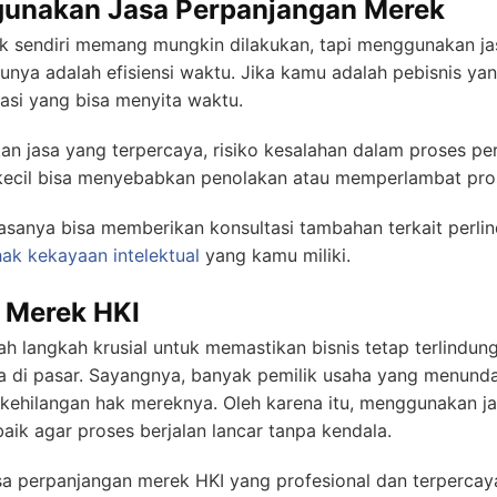
unakan Jasa Perpanjangan Merek
 sendiri memang mungkin dilakukan, tapi menggunakan jas
nya adalah efisiensi waktu. Jika kamu adalah pebisnis yang
rasi yang bisa menyita waktu.
n jasa yang terpercaya, risiko kesalahan dalam proses per
n kecil bisa menyebabkan penolakan atau memperlambat pr
iasanya bisa memberikan konsultasi tambahan terkait perl
hak kekayaan intelektual
yang kamu miliki.
 Merek HKI
h langkah krusial untuk memastikan bisnis tetap terlindun
nya di pasar. Sayangnya, banyak pemilik usaha yang menund
 kehilangan hak mereknya. Oleh karena itu, menggunakan ja
baik agar proses berjalan lancar tanpa kendala.
sa perpanjangan merek HKI yang profesional dan terpercay