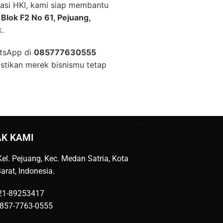
asi HKI, kami siap membantu
 Blok F2 No 61, Pejuang,
k.
tsApp di
085777630555
stikan merek bisnismu tetap
K KAMI
el. Pejuang, Kec. Medan Satria, Kota
arat, Indonesia.
021-89253417
857-7763-0555