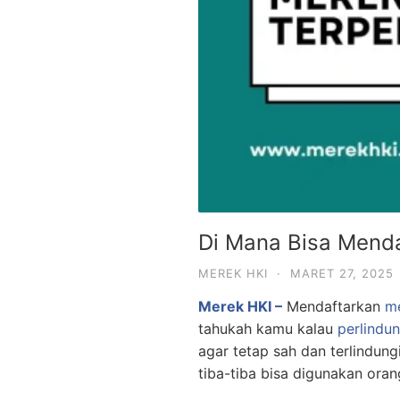
Di Mana Bisa Mend
MEREK HKI
·
MARET 27, 2025
Merek HKI –
Mendaftarkan
m
tahukah kamu kalau
perlindu
agar tetap sah dan terlindu
tiba-tiba bisa digunakan ora