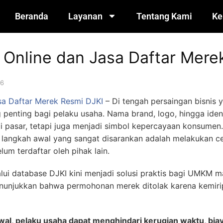
Beranda
Layanan
Tentang Kami
Ke
 Online dan Jasa Daftar Mere
26
sa Daftar Merek Resmi DJKI
– Di tengah persaingan bisnis 
ng penting bagi pelaku usaha. Nama brand, logo, hingga ide
 pasar, tetapi juga menjadi simbol kepercayaan konsumen.
, langkah awal yang sangat disarankan adalah melakukan 
um terdaftar oleh pihak lain.
lui database DJKI kini menjadi solusi praktis bagi UMKM 
enunjukkan bahwa permohonan merek ditolak karena kemir
al, pelaku usaha dapat menghindari kerugian waktu, biay