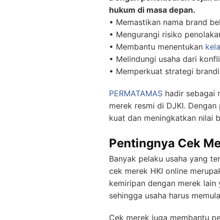
hukum di masa depan.
• Memastikan nama brand bel
• Mengurangi risiko penolak
• Membantu menentukan
kel
• Melindungi usaha dari konf
• Memperkuat strategi brand
PERMATAMAS
hadir sebagai 
merek resmi di DJKI. Dengan
kuat dan meningkatkan nilai b
Pentingnya Cek Me
Banyak pelaku usaha yang te
cek merek HKI online merupa
kemiripan dengan merek lain 
sehingga usaha harus memulai
Cek merek juga membantu pel