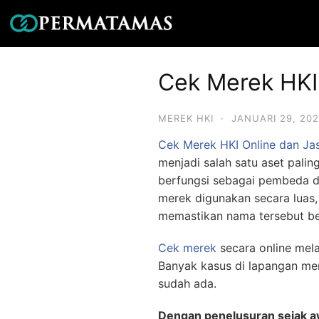
Cek Merek HKI
MEREK HKI
·
JANUARI 29, 20
Cek Merek HKI Online dan Ja
menjadi salah satu aset pali
berfungsi sebagai pembeda di
merek digunakan secara luas
memastikan nama tersebut bel
Cek merek
secara online mela
Banyak kasus di lapangan m
sudah ada.
Dengan penelusuran sejak aw