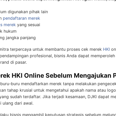
um digunakan pihak lain
an
pendaftaran merek
as merek
yang sesuai
lik hukum
ing jangka panjang
mitra terpercaya untuk membantu proses cek merek
HKI
onl
 pendampingan profesional, bisnis Anda dapat memperoleh
rand di pasar.
rek HKI Online Sebelum Mengajukan 
rburu-buru mendaftarkan merek tanpa melakukan pengecekan
kan tahap krusial untuk mengetahui apakah nama atau logo
yang sudah terdaftar. Jika terjadi kesamaan, DJKI dapat 
 ulang dari awal.
aku bisnis mengambil keputusan strategis sebelum melunc