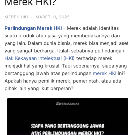
Merek HKI?
MEREK HKI
·
MARET 11, 2025
Perlindungan Merek HKI –
Merek adalah identitas
suatu produk atau jasa yang membedakannya dari
yang lain. Dalam dunia bisnis, merek bisa menjadi aset
yang sangat berharga. Itulah sebabnya perlindungan
Hak Kekayaan Intelektual
(
HKI
) terhadap merek
menjadi hal yang krusial. Tapi sebenarnya, siapa yang
bertanggung jawab atas perlindungan
merek HKI
ini?
Apakah hanya pemilik merek, pemerintah, atau ada
pihak lain yang ikut berperan?