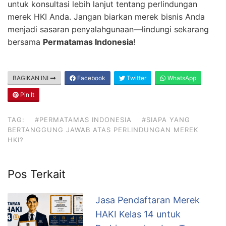
untuk konsultasi lebih lanjut tentang perlindungan
merek HKI Anda. Jangan biarkan merek bisnis Anda
menjadi sasaran penyalahgunaan—lindungi sekarang
bersama
Permatamas Indonesia
!
BAGIKAN INI
Facebook
Twitter
WhatsApp
Pin It
TAG:
#PERMATAMAS INDONESIA
#SIAPA YANG
BERTANGGUNG JAWAB ATAS PERLINDUNGAN MEREK
HKI?
Pos Terkait
Jasa Pendaftaran Merek
HAKI Kelas 14 untuk