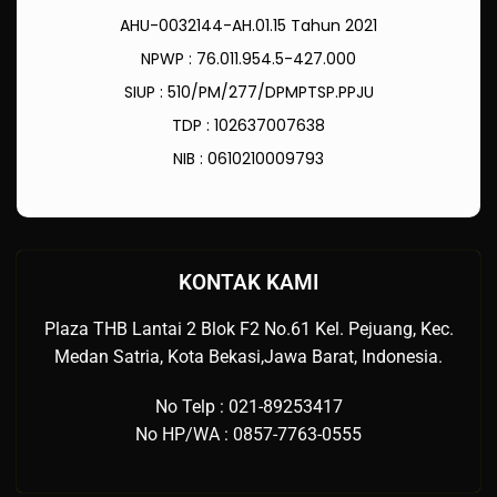
AHU-0032144-AH.01.15 Tahun 2021
NPWP : 76.011.954.5-427.000
SIUP : 510/PM/277/DPMPTSP.PPJU
TDP : 102637007638
NIB : 0610210009793
KONTAK KAMI
Plaza THB Lantai 2 Blok F2 No.61 Kel. Pejuang, Kec.
Medan Satria, Kota Bekasi,Jawa Barat, Indonesia.
No Telp : 021-89253417
No HP/WA : 0857-7763-0555