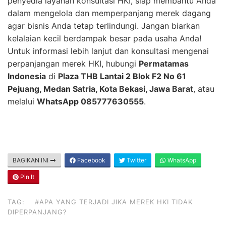
penyedia layanan konsultasi HKI, siap membantu Anda
dalam mengelola dan memperpanjang merek dagang
agar bisnis Anda tetap terlindungi. Jangan biarkan
kelalaian kecil berdampak besar pada usaha Anda!
Untuk informasi lebih lanjut dan konsultasi mengenai
perpanjangan merek HKI, hubungi
Permatamas
Indonesia
di
Plaza THB Lantai 2 Blok F2 No 61
Pejuang, Medan Satria, Kota Bekasi, Jawa Barat
, atau
melalui
WhatsApp 085777630555
.
BAGIKAN INI
Facebook
Twitter
WhatsApp
Pin It
TAG:
#APA YANG TERJADI JIKA MEREK HKI TIDAK
DIPERPANJANG?