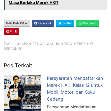
Masa Berlaku Merek HKI?
BAGIKAN INI
Facebook
Twitter
WhatsApp
Pin It
TAG:
#KAPAN PENGAJUAN BANDING MEREK HKI
BERAKHIR?
Pos Terkait
Persyaratan Mendaftarkan
Merek HAKI Kelas 12 untuk
Mobil, Motor, dan Suku
Cadang
Persyaratan Mendaftarkan