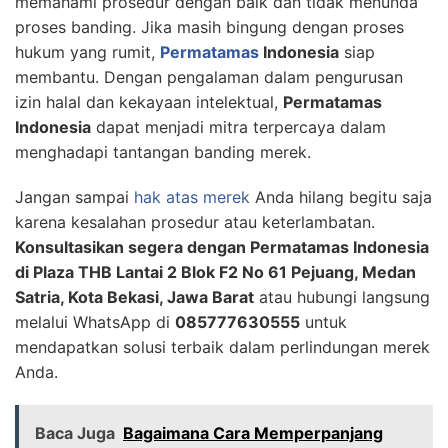
memahami prosedur dengan baik dan tidak menunda
proses banding. Jika masih bingung dengan proses
hukum yang rumit,
Permatamas
Indonesia
siap
membantu. Dengan pengalaman dalam pengurusan
izin halal dan kekayaan intelektual,
Permatamas
Indonesia
dapat menjadi mitra terpercaya dalam
menghadapi tantangan banding merek.
Jangan sampai
hak atas merek
Anda hilang begitu saja
karena kesalahan prosedur atau keterlambatan.
Konsultasikan segera dengan Permatamas Indonesia
di Plaza THB Lantai 2 Blok F2 No 61 Pejuang, Medan
Satria, Kota Bekasi, Jawa Barat
atau hubungi langsung
melalui WhatsApp di
085777630555
untuk
mendapatkan solusi terbaik dalam perlindungan merek
Anda.
Baca Juga
Bagaimana Cara Memperpanjang