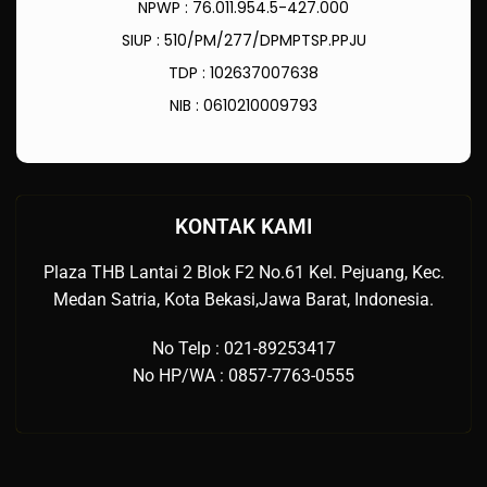
NPWP : 76.011.954.5-427.000
SIUP : 510/PM/277/DPMPTSP.PPJU
TDP : 102637007638
NIB : 0610210009793
KONTAK KAMI
Plaza THB Lantai 2 Blok F2 No.61 Kel. Pejuang, Kec.
Medan Satria, Kota Bekasi,Jawa Barat, Indonesia.
No Telp : 021-89253417
No HP/WA : 0857-7763-0555