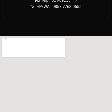
No Telp : 021-89253417
No HP/WA : 0857-7763-0555