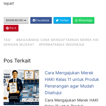
tepat!
BAGIKAN INI
Facebook
Twitter
WhatsApp
Pin It
TAG:
#BAGAIMANA CARA MENDAFTARKAN MEREK HKI
DENGAN MUDAH?
#PERMATAMAS INDONESIA
Pos Terkait
Cara Mengajukan Merek
HAKI Kelas 11 untuk Produk
Penerangan agar Mudah
Disetujui
Cara Mengajukan Merek HAKI