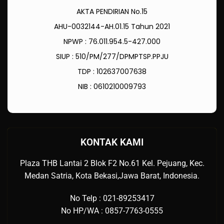
AKTA PENDIRIAN No.15
AHU-0032144-AH.01.15 Tahun 2021
NPWP : 76.011.954.5-427.000
SIUP : 510/PM/277/DPMPTSP.PPJU
TDP : 102637007638
NIB : 0610210009793
KONTAK KAMI
Plaza THB Lantai 2 Blok F2 No.61 Kel. Pejuang, Kec.
Medan Satria, Kota Bekasi,Jawa Barat, Indonesia.
No Telp : 021-89253417
No HP/WA : 0857-7763-0555