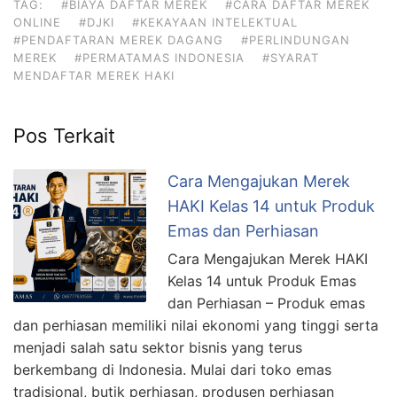
TAG:
#BIAYA DAFTAR MEREK
#CARA DAFTAR MEREK
ONLINE
#DJKI
#KEKAYAAN INTELEKTUAL
#PENDAFTARAN MEREK DAGANG
#PERLINDUNGAN
MEREK
#PERMATAMAS INDONESIA
#SYARAT
MENDAFTAR MEREK HAKI
Pos Terkait
Cara Mengajukan Merek
HAKI Kelas 14 untuk Produk
Emas dan Perhiasan
Cara Mengajukan Merek HAKI
Kelas 14 untuk Produk Emas
dan Perhiasan – Produk emas
dan perhiasan memiliki nilai ekonomi yang tinggi serta
menjadi salah satu sektor bisnis yang terus
berkembang di Indonesia. Mulai dari toko emas
tradisional, butik perhiasan, produsen perhiasan