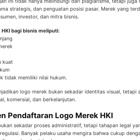
ngan ini tidak hanya melindungi dari plagiarisme, tetapi ju
sama strategis, dan penguatan posisi pasar. Merek yang ter
sumen, investor, dan mitra bisnis.
k
HKI bagi bisnis meliputi:
njang
 merek
h kuat
ukum
 tidak memiliki nilai hukum.
kan logo merek bukan sekadar identitas visual, tetapi a
l, komersial, dan berkelanjutan.
n Pendaftaran Logo Merek HKI
ukan sekadar proses administratif, tetapi tahapan legal ya
an regulasi. Banyak pelaku usaha mengira bahwa cukup de