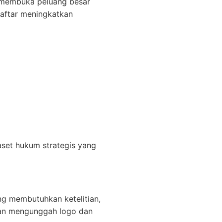
ga membuka peluang besar
daftar meningkatkan
set hukum strategis yang
ng membutuhkan ketelitian,
ngan mengunggah logo dan