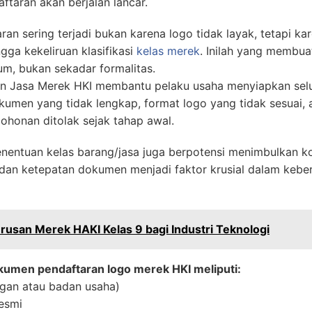
aftaran akan berjalan lancar.
an sering terjadi bukan karena logo tidak layak, tetapi ka
gga kekeliruan klasifikasi
kelas merek
. Inilah yang membu
m, bukan sekadar formalitas.
n Jasa Merek HKI membantu pelaku usaha menyiapkan selu
okumen yang tidak lengkap, format logo yang tidak sesuai, a
honan ditolak sejak tahap awal.
penentuan kelas barang/jasa juga berpotensi menimbulkan ko
 dan ketepatan dokumen menjadi faktor krusial dalam keber
usan Merek HAKI Kelas 9 bagi Industri Teknologi
kumen pendaftaran logo merek HKI meliputi:
ngan atau badan usaha)
esmi