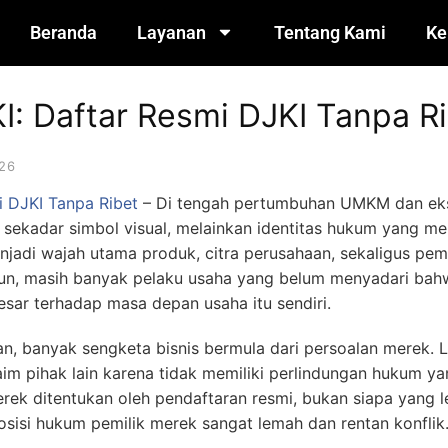
Beranda
Layanan
Tentang Kami
Ke
: Daftar Resmi DJKI Tanpa R
26
i DJKI Tanpa Ribet
– Di tengah pertumbuhan UMKM dan eks
i sekadar simbol visual, melainkan identitas hukum yang m
menjadi wajah utama produk, citra perusahaan, sekaligus 
, masih banyak pelaku usaha yang belum menyadari bahwa
besar terhadap masa depan usaha itu sendiri.
n, banyak sengketa bisnis bermula dari persoalan merek.
laim pihak lain karena tidak memiliki perlindungan hukum 
rek ditentukan oleh pendaftaran resmi, bukan siapa yang 
osisi hukum pemilik merek sangat lemah dan rentan konflik