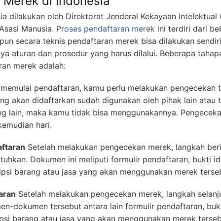
 Merek di Indonesia
a dilakukan oleh Direktorat Jenderal Kekayaan Intelektual 
Asasi Manusia.
Proses pendaftaran merek
ini terdiri dari 
aupun secara teknis pendaftaran merek bisa dilakukan sendi
a aturan dan prosedur yang harus dilalui. Beberapa taha
aran merek adalah:
memulai pendaftaran, kamu perlu melakukan pengecekan te
 akan didaftarkan sudah digunakan oleh pihak lain atau 
rang lain, maka kamu tidak bisa menggunakannya. Pengeceka
kemudian hari.
ftaran
Setelah melakukan pengecekan merek, langkah ber
kan. Dokumen ini meliputi formulir pendaftaran, bukti ide
ipsi barang atau jasa yang akan menggunakan merek terse
aran
Setelah melakukan pengecekan merek, langkah selanj
-dokumen tersebut antara lain formulir pendaftaran, bukt
ipsi barang atau jasa yang akan menggunakan merek terseb