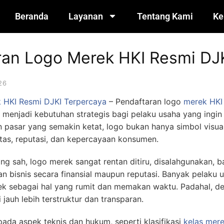
Beranda
Layanan
Tentang Kami
Ke
ran Logo Merek HKI Resmi DJ
26
 HKI Resmi DJKI Terpercaya
– Pendaftaran logo
merek HKI
ah menjadi kebutuhan strategis bagi pelaku usaha yang ing
 pasar yang semakin ketat, logo bukan hanya simbol visual,
tas, reputasi, dan kepercayaan konsumen.
g sah, logo merek sangat rentan ditiru, disalahgunakan, ba
n bisnis secara finansial maupun reputasi. Banyak pelak
ek sebagai hal yang rumit dan memakan waktu. Padahal, d
ni jauh lebih terstruktur dan transparan.
pada aspek teknis dan hukum, seperti klasifikasi
kelas mer