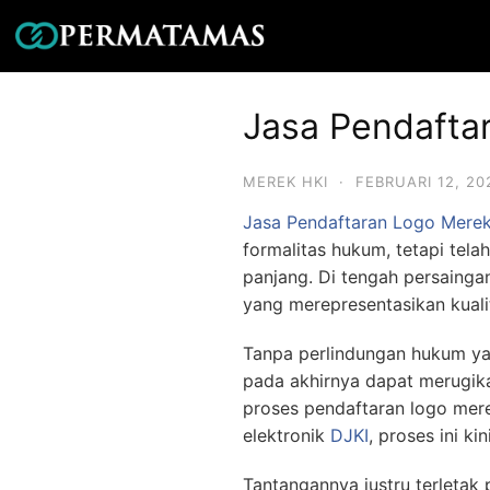
Jasa Pendafta
MEREK HKI
·
FEBRUARI 12, 20
Jasa Pendaftaran Logo Merek
formalitas hukum, tetapi tel
panjang. Di tengah persaingan
yang merepresentasikan kuali
Tanpa perlindungan hukum yan
pada akhirnya dapat merugika
proses pendaftaran logo mer
elektronik
DJKI
, proses ini ki
Tantangannya justru terletak 