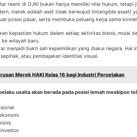
ar resmi di DJKI bukan hanya memiliki nilai hukum, tetapi ju
dern, merek adalah aset tidak berwujud (intangible asset)
at posisi pasar, serta membuka peluang kerja sama komers
n kepastian hukum dalam setiap aktivitas bisnis, mulai dari
 ke wilayah baru.
aftar menjadi bukti sah kepemilikan yang diakui negara. Hal i
 sepihak, atau pembajakan identitas visual.
usan Merek HAKI Kelas 16 bagi Industri Percetakan
pelaku usaha akan berada pada posisi lemah meskipun t
sional
i ekonomi
isnis
investor