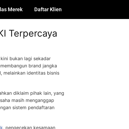
las Merek
Daftar Klien
KI Terpercaya
kini bukan lagi sekadar
in membangun brand jangka
 melainkan identitas bisnis
hkan diklaim pihak lain, yang
u usaha masih menganggap
engan sistem pendaftaran
ek
, pengecekan kesamaan