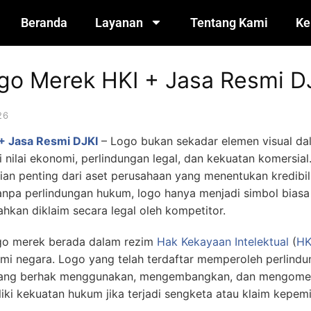
Beranda
Layanan
Tentang Kami
Ke
ogo Merek HKI + Jasa Resmi D
26
+ Jasa Resmi DJKI
– Logo bukan sekadar elemen visual dal
i nilai ekonomi, perlindungan legal, dan kekuatan komersia
ian penting dari aset perusahaan yang menentukan kredibi
 Tanpa perlindungan hukum, logo hanya menjadi simbol bia
bahkan diklaim secara legal oleh kompetitor.
ogo merek berada dalam rezim
Hak Kekayaan Intelektual
(
HK
mi negara. Logo yang telah terdaftar memperoleh perlindu
 yang berhak menggunakan, mengembangkan, dan mengomer
iki kekuatan hukum jika terjadi sengketa atau klaim kepemi