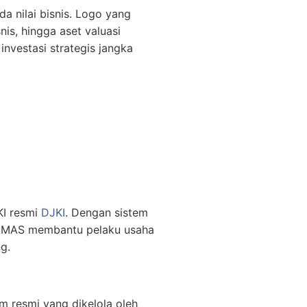
a nilai bisnis. Logo yang
nis, hingga aset valuasi
nvestasi strategis jangka
KI resmi
DJKI
. Dengan sistem
ATAMAS membantu pelaku usaha
g.
em resmi yang dikelola oleh