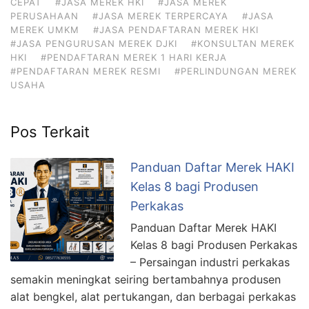
CEPAT
#JASA MEREK HKI
#JASA MEREK
PERUSAHAAN
#JASA MEREK TERPERCAYA
#JASA
MEREK UMKM
#JASA PENDAFTARAN MEREK HKI
#JASA PENGURUSAN MEREK DJKI
#KONSULTAN MEREK
HKI
#PENDAFTARAN MEREK 1 HARI KERJA
#PENDAFTARAN MEREK RESMI
#PERLINDUNGAN MEREK
USAHA
Pos Terkait
Panduan Daftar Merek HAKI
Kelas 8 bagi Produsen
Perkakas
Panduan Daftar Merek HAKI
Kelas 8 bagi Produsen Perkakas
– Persaingan industri perkakas
semakin meningkat seiring bertambahnya produsen
alat bengkel, alat pertukangan, dan berbagai perkakas