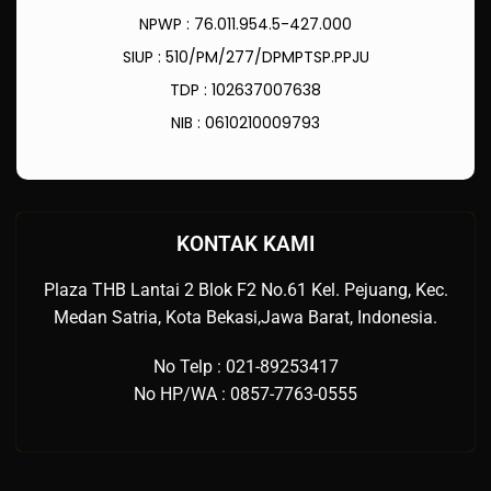
NPWP : 76.011.954.5-427.000
SIUP : 510/PM/277/DPMPTSP.PPJU
TDP : 102637007638
NIB : 0610210009793
KONTAK KAMI
Plaza THB Lantai 2 Blok F2 No.61 Kel. Pejuang, Kec.
Medan Satria, Kota Bekasi,Jawa Barat, Indonesia.
No Telp : 021-89253417
No HP/WA : 0857-7763-0555